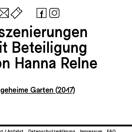
nszenierungen
t Beteiligung
on Hanna Relne
 geheime Garten (2017)
t / Anfahrt
Datenschutzerklärung
Impressum
FAQ