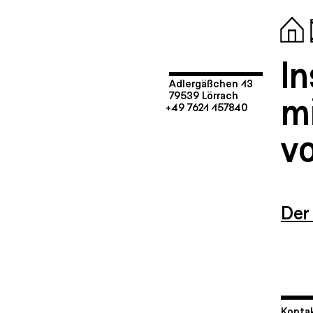
I
Adlergäßchen 13
mi
79539 Lörrach
+49 7621 157840
v
Der
Kontak