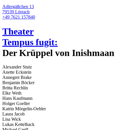
Adlergäßchen 13
79539 Lörrach
+49 7621 157840
Theater
Tempus fugit:
Der Krüppel von Inishmaan
Alexander Stutz
Anette Eckstein
Annegret Brake
Benjamin Böcker
Britta Rechlin
Elke Weth
Hans Kaufmann
Holger Goeller
Katrin Mörgelin-Oehler
Laura Jacob
Lisa Wick
Lukas Kettelhack
Michael Greff