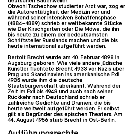
Obwohl Tschechow studierter Arzt war, zog er
die Autorentätigkeit der Medizin vor und
während seiner intensiven Schaffensphase
(1884–1889) schrieb er weltbekannte Stücke
wie Der Kirschgarten oder Die Möwe, die ihn
bis heute zu einem der bedeutsamsten
Schriftsteller Russlands machen und die bis
heute international aufgeführt werden.
Bertolt Brecht wurde am 10. Februar 1898 in
Augsburg geboren. Wie viele andere jüdische
Künstler flüchtete Brecht 1933 vor Nazis über
Prag und Skandinavien ins amerikanische Exil.
1935 wurde ihm die deutsche
Staatsbürgerschaft aberkannt. Während der
Zeit im Exil bis 1948 und auch nach seiner
Rückkehr nach Deutschland schrieb er
zahlreiche Gedichte und Dramen, die bis
heute weltweit aufgeführt werden. Er selbst
gilt als Begründer des epischen Theaters. Am
14. August 1956 starb Brecht in Ost-Berlin.
Aufführungsrechte