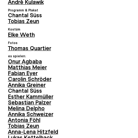
André Kulawik
Programm & Plakat
Chantal Süss
Tobias Zeun
Kostüm
Elke Weth
Fotos
Thomas Quartier
es spielen:
Onur Agbaba
Matthias Meier
Fabian Eyer
Carolin Schröder
Annika Greiner
Chantal Süss
Esther Kammüller
Sebastian Palzer
Melina Delpho
Annika Schweizer
Antonia Föhl
Tobias Zeun
Anna-Lena Hitzfeld
Lukas Kettelhack