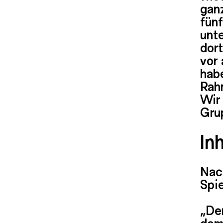
ganz
fün
unt
dort
vor 
hab
Rah
Wir
Gru
Inh
Nac
Spie
„Der
domi