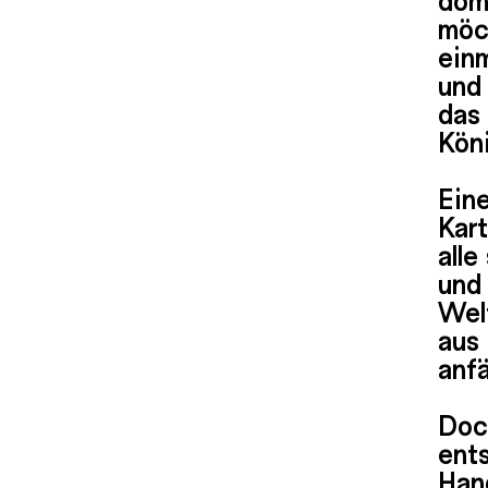
möc
einm
und 
das 
Köni
Eine
Kart
alle
und 
Welt
aus 
anfä
Doc
ents
Han