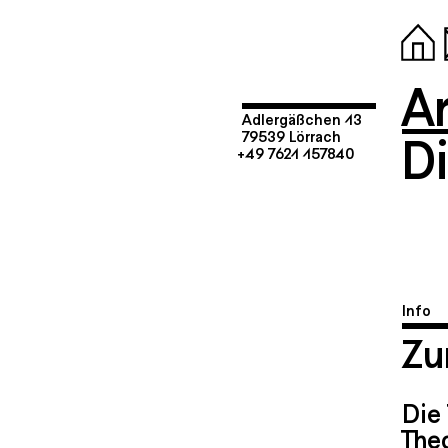
Ar
Adlergäßchen 13
D
79539 Lörrach
+49 7621 157840
Info
Zu
Die
The