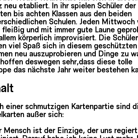
 neu etabliert. In ihr spielen Schüler der
ften bis achten Klassen aus den beiden
erschiedlichen Schulen. Jeden Mittwoch 
 fleißig und mit immer gute Laune gepro
allem körperlich improvisiert. Die Schüler
en viel Spaß sich in diesem geschützten
men neu auszuprobieren und Dinge zu w
 hoffen deswegen sehr,dass diese tolle
ppe das nächste Jahr weiter bestehen k
alt
h einer schmutzigen Kartenpartie sind d
lkarten außer sich:
 Mensch ist der Einzige, der uns regier
niert. Darauf habe ich keine Lust mehr. 