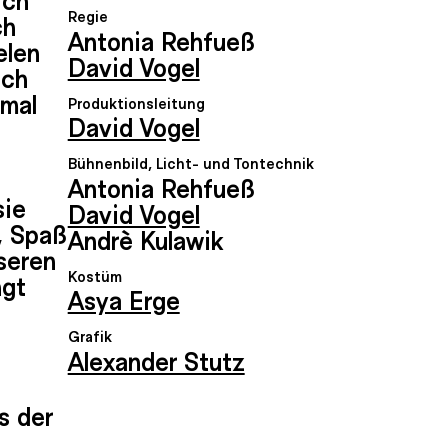
Regie
ch
Antonia Rehfueß
elen
David Vogel
ich
nmal
Produktionsleitung
David Vogel
Bühnenbild, Licht- und Tontechnik
Antonia Rehfueß
sie
David Vogel
t, Spaß
Andrè Kulawik
seren
Kostüm
ngt
Asya Erge
Grafik
Alexander Stutz
s der