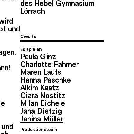
des Hebel Gymnasium
Lörrach
wird
bt und
Credits
Es spielen
agen.
Paula Ginz
Charlotte Fahrner
ann!
Maren Laufs
Hanna Paschke
Alkim Kaatz
Ciara Nostitz
ie
Milan Eichele
Jana Dietzig
Janina Müller
t und
Produktionsteam
Ich