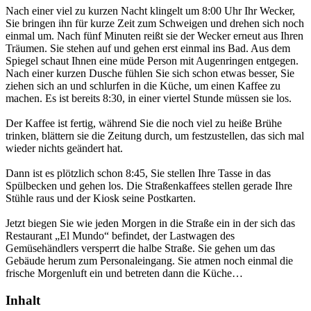
Nach einer viel zu kurzen Nacht klingelt um 8:00 Uhr Ihr Wecker,
Sie bringen ihn für kurze Zeit zum Schweigen und drehen sich noch
einmal um. Nach fünf Minuten reißt sie der Wecker erneut aus Ihren
Träumen. Sie stehen auf und gehen erst einmal ins Bad. Aus dem
Spiegel schaut Ihnen eine müde Person mit Augenringen entgegen.
Nach einer kurzen Dusche fühlen Sie sich schon etwas besser, Sie
ziehen sich an und schlurfen in die Küche, um einen Kaffee zu
machen. Es ist bereits 8:30, in einer viertel Stunde müssen sie los.
Der Kaffee ist fertig, während Sie die noch viel zu heiße Brühe
trinken, blättern sie die Zeitung durch, um festzustellen, das sich mal
wieder nichts geändert hat.
Dann ist es plötzlich schon 8:45, Sie stellen Ihre Tasse in das
Spülbecken und gehen los. Die Straßenkaffees stellen gerade Ihre
Stühle raus und der Kiosk seine Postkarten.
Jetzt biegen Sie wie jeden Morgen in die Straße ein in der sich das
Restaurant „El Mundo“ befindet, der Lastwagen des
Gemüsehändlers versperrt die halbe Straße. Sie gehen um das
Gebäude herum zum Personaleingang. Sie atmen noch einmal die
frische Morgenluft ein und betreten dann die Küche…
Inhalt