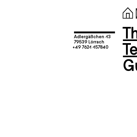
T
Adlergäßchen 13
T
79539 Lörrach
+49 7621 157840
G