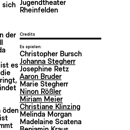
Jugendtheater
 sich
Rheinfelden
on der
Credits
l
Es spielen:
da
Christopher Bursch
Johanna Stegherr
ist es
Josephine Retz
 die
Aaron Bruder
ringt,
Marie Stegherr
indet
Ninon Rößler
t
Miriam Meier
Christiane Klinzing
m öden
Melinda Morgan
ist
Madelaine Scatena
ommt
Benjamin Kraus