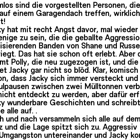
los sind die vorgestellten Personen, die
 auf einem Garagendach treffen, wirklich
t!
y hat mit recht Angst davor, mal wieder
enige zu sein, die die geballte Aggressi
lisierenden Banden von Shane und Russel
iegt. Das hat sie schon oft erlebt. Aber 
t Polly, die neu zugezogen ist, und die
et Jacky gar nicht so blöd. Klar, komisch 
on, dass Jacky sich immer versteckt und
ulpausen zwischen zwei Mülltonnen verb
icht entdeckt zu werden, aber dafür erf
ky wunderbare Geschichten und schreib
e alle auf. .
h und nach versammeln sich alle auf de
z und die Lage spitzt sich zu. Aggressiv 
 Umgangston untereinander und Jacky k