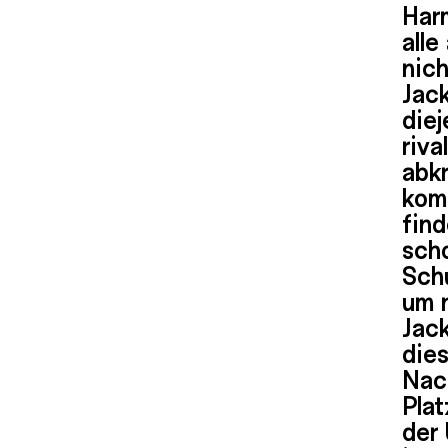
Harm
alle
nich
Jack
diej
riva
abkr
komm
find
sch
Sch
um n
Jac
dies
Nac
Plat
der