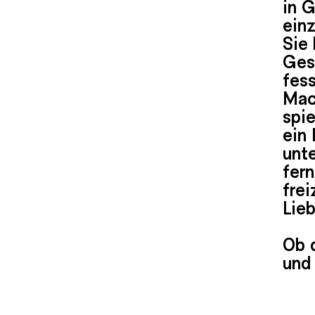
in G
einz
Sie 
Gesc
fess
Mac
spie
ein
unt
fern
fre
Lieb
Ob 
und