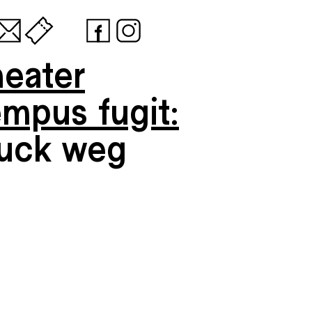
heater
empus fugit:
uck weg