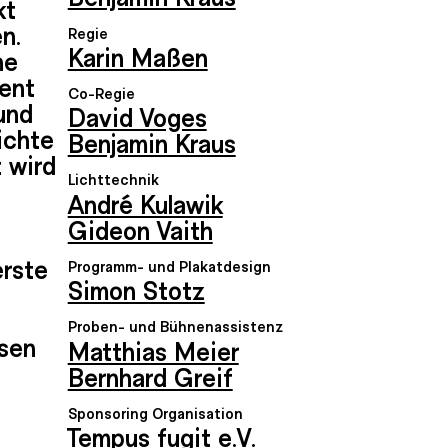
kt
n.
Regie
Karin Maßen
ne
ment
Co-Regie
und
David Voges
ichte
Benjamin Kraus
t wird
Lichttechnik
André Kulawik
Gideon Vaith
erste
Programm- und Plakatdesign
Simon Stotz
Proben- und Bühnenassistenz
ssen
Matthias Meier
Bernhard Greif
Sponsoring Organisation
Tempus fugit e.V.