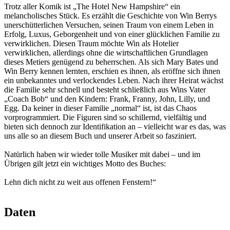
Trotz aller Komik ist „The Hotel New Hampshire“ ein
melancholisches Stück. Es erzählt die Geschichte von Win Berrys
unerschütterlichen Versuchen, seinen Traum von einem Leben in
Erfolg, Luxus, Geborgenheit und von einer glücklichen Familie zu
verwirklichen. Diesen Traum möchte Win als Hotelier
verwirklichen, allerdings ohne die wirtschaftlichen Grundlagen
dieses Metiers genügend zu beherrschen. Als sich Mary Bates und
Win Berry kennen lernten, erschien es ihnen, als eröffne sich ihnen
ein unbekanntes und verlockendes Leben. Nach ihrer Heirat wächst
die Familie sehr schnell und besteht schließlich aus Wins Vater
„Coach Bob“ und den Kindern: Frank, Franny, John, Lilly, und
Egg. Da keiner in dieser Familie „normal“ ist, ist das Chaos
vorprogrammiert. Die Figuren sind so schillernd, vielfältig und
bieten sich dennoch zur Identifikation an – vielleicht war es das, was
uns alle so an diesem Buch und unserer Arbeit so fasziniert.
Natürlich haben wir wieder tolle Musiker mit dabei – und im
Übrigen gilt jetzt ein wichtiges Motto des Buches:
Lehn dich nicht zu weit aus offenen Fenstern!“
Daten