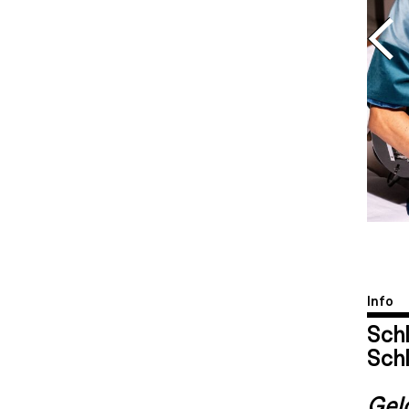
Info
Sch
Schl
Gelo