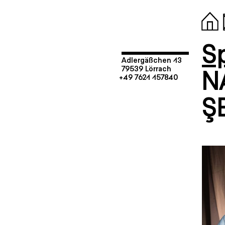
Sp
Adlergäßchen 13
N
79539 Lörrach
+49 7621 157840
Ş