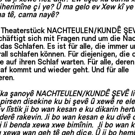
iherimîne çi ye? Û ma gelo ev Xew kî ye
a tê, carna nayê?
 Theaterstück NACHTEULEN/KUNDÊ ŞE
chäftigt sich mit Fragen rund um die Na
das Schlafen. Es ist für alle, die immer 
all schlafen können. Für diejenigen, die 
e auf ihren Schlaf warten. Für alle, deren
af kommt und wieder geht. Und für alle
eren.
tika şanoyê NACHTEULEN/KUNDÊ ŞEVÊ li
pirsen disekine ku bi şevê û xewê re el
Ev lîstik ji bo wan kesan e ku dikarin hert
derê rakevin. Ji bo wan kesan e ku divê 
j li benda xewa xwe bimînin. Ji bo wan 
u xewa wan geh tê geh diçe. Û ji bo hem