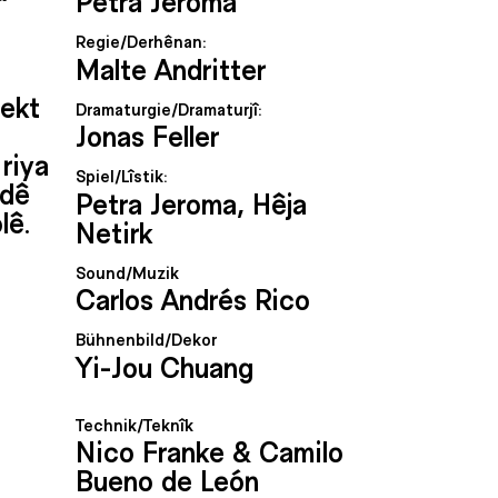
Petra Jeroma
Regie/Derhênan:
Malte Andritter
ekt
Dramaturgie/Dramaturjî:
Jonas Feller
riya
Spiel/Lîstik:
ndê
Petra Jeroma, Hêja
lê.
Netirk
Sound/Muzik
Carlos Andrés Rico
Bühnenbild/Dekor
Yi-Jou Chuang
Technik/Teknîk
Nico Franke & Camilo
Bueno de León