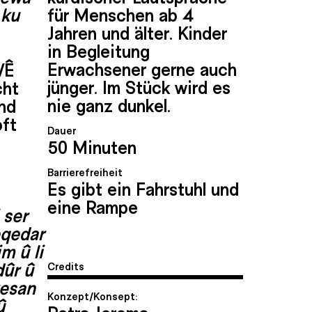
für Menschen ab 4
 ku
Jahren und älter. Kinder
in Begleitung
Erwachsener gerne auch
VÊ
jünger. Im Stück wird es
cht
nie ganz dunkel.
und
oft
Dauer
50 Minuten
Barrierefreiheit
Es gibt ein Fahrstuhl und
eine Rampe
 ser
eqedar
im û li
dûr û
Credits
kesan
Konzept/Konsept:
û