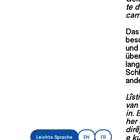
te d
carn
Das
bes
und 
über
lang
Schl
and
Lîs
van 
in. 
her 
dirê
e k
Leichte Sprache
EN
FR