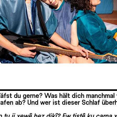
läfst du gerne? Was hält dich manchmal
afen ab? Und wer ist dieser Schlaf über
 tu ji xewê hez dikî? Ew tiştê ku carna 