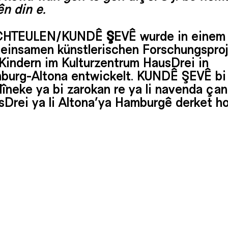
n din e.
CHTEULEN/KUNDÊ
Ş
EVÊ wurde in einem
einsamen künstlerischen Forschungsproj
Kindern im Kulturzentrum HausDrei in
burg-Altona entwickelt. KUNDÊ ŞEVÊ bi 
lîneke ya bi zarokan re ya li navenda ça
Drei ya li Altona’ya Hamburgê derket ho