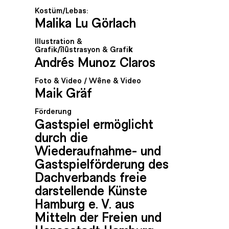
Kostüm/Lebas:
Malika Lu Görlach
Illustration &
Grafik/îlûstrasyon & Grafi
k
Andrés Munoz Claros
Foto & Video / Wêne & Video
Maik Gräf
Förderung
Gastspiel ermöglicht
durch die
Wiederaufnahme- und
Gastspielförderung des
Dachverbands freie
darstellende Künste
Hamburg e. V. aus
Mitteln der Freien und