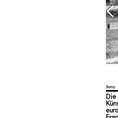
Sony
Die
Küns
eur
Fra