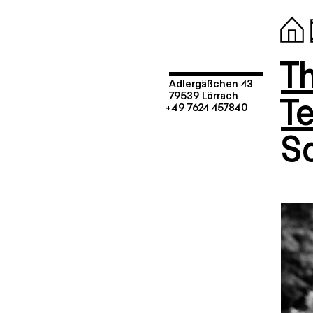
T
Adlergäßchen 13
T
79539 Lörrach
+49 7621 157840
S