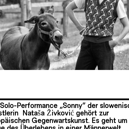
 Solo-Performance
„Sonny“ der slowenis
tlerin Nataša Živković gehört zur
opäischen Gegenwartskunst. Es geht um 
ge des Überlebens in einer Männerwelt.