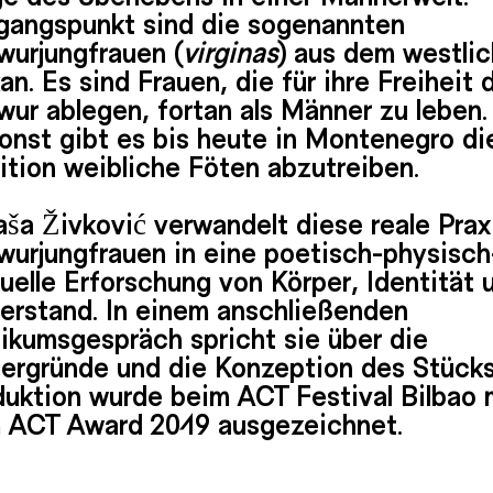
gangspunkt sind die sogenannten
wurjungfrauen (
virginas
) aus dem westli
an. Es sind Frauen, die für ihre Freiheit 
ur ablegen, fortan als Männer zu leben.
onst gibt es bis heute in Montenegro di
ition weibliche Föten abzutreiben.
ša Živković verwandelt diese reale Prax
wurjungfrauen in eine poetisch-physisch
uelle Erforschung von Körper, Identität 
erstand. In einem anschließenden
ikumsgespräch spricht sie über die
tergründe und die Konzeption des Stück
duktion wurde beim ACT Festival Bilbao 
 ACT Award 2019 ausgezeichnet.