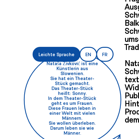
Aus
Sch
Balk
Schw
ums
Trad
Leichte Sprache
EN
FR
Nata
Nataša Živković ist eine
Künstlerin aus
Sch
Slowenien.
text
Sie hat ein Theater-
Stück gemacht.
Wid
Das Theater-Stück
heißt: Sonny.
Publ
In dem Theater-Stück
Hin
geht es um Frauen.
Diese Frauen leben in
Pro
einer Welt mit vielen
dem
Männern.
Sie wollen überleben.
Darum leben sie wie
Männer.