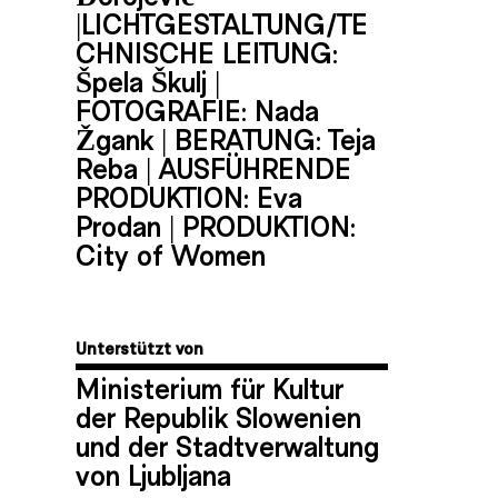
|LICHTGESTALTUNG/TE
CHNISCHE LEITUNG:
Š
pela
Š
kulj |
FOTOGRAFIE: Nada
Ž
gank | BERATUNG: Teja
Reba | AUSFÜHRENDE
PRODUKTION: Eva
Prodan | PRODUKTION:
City of Women
Unterstützt von
Ministerium für Kultur
der Republik Slowenien
und der Stadtverwaltung
von Ljubljana