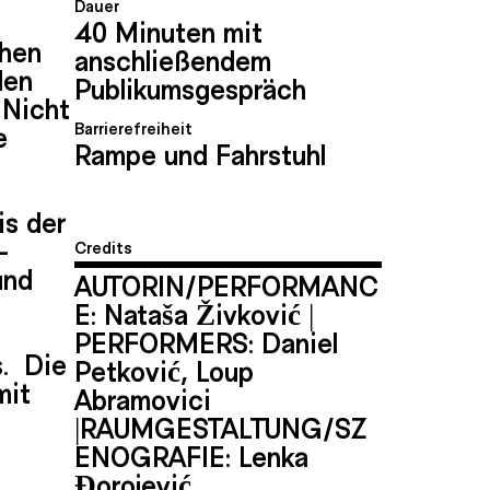
Dauer
40 Minuten mit
chen
anschließendem
den
Publikumsgespräch
 Nicht
Barrierefreiheit
e
Rampe und Fahrstuhl
is der
-
Credits
und
AUTORIN/PERFORMANC
E: Nata
š
a
Ž
ivkovi
ć
|
PERFORMERS: Daniel
s. Die
Petkovi
ć
, Loup
mit
Abramovici
|RAUMGESTALTUNG/SZ
ENOGRAFIE: Lenka
Đ
orojevi
ć