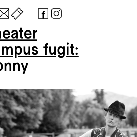
heater
empus fugit:
onny