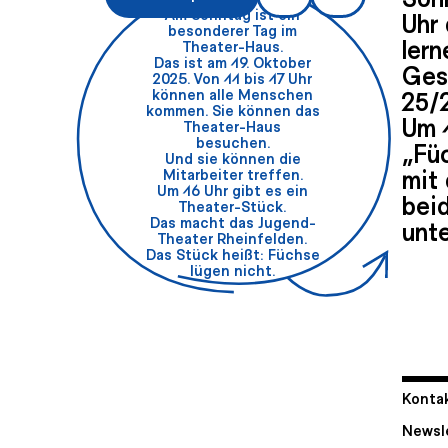
Am Sonntag ist ein
Uhr
besonderer Tag im
lern
Theater-Haus.
Das ist am 19. Oktober
Ges
2025. Von 11 bis 17 Uhr
25/
können alle Menschen
kommen. Sie können das
Um 
Theater-Haus
besuchen.
„Füc
Und sie können die
mit
Mitarbeiter treffen.
Um 16 Uhr gibt es ein
beid
Theater-Stück.
Das macht das Jugend-
unte
Theater Rheinfelden.
Das Stück heißt: Füchse
lügen nicht.
Kontak
Newsl