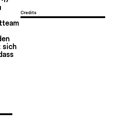
u
Credits
itteam
den
 sich
dass