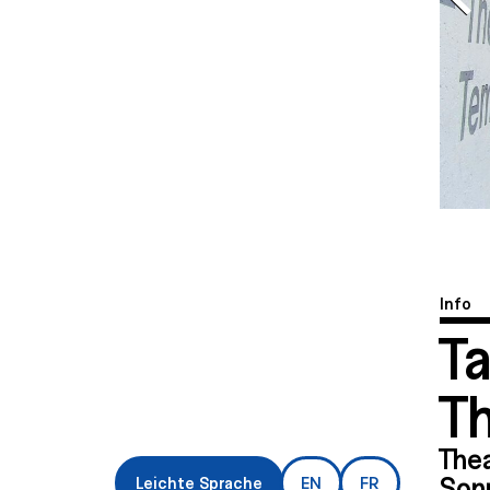
Info
T
T
The
Sonn
Leichte Sprache
EN
FR