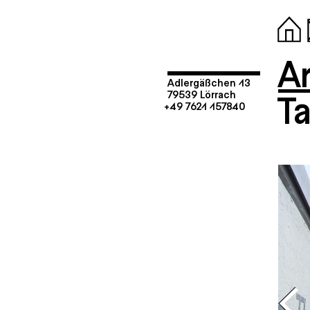
Ar
Adlergäßchen 13
T
79539 Lörrach
+49 7621 157840