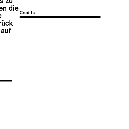
en die
Credits
e
rück
 auf