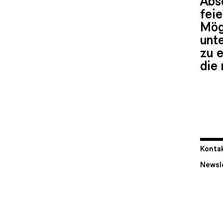
feie
Mög
unt
zu 
die 
Kontak
Newsl