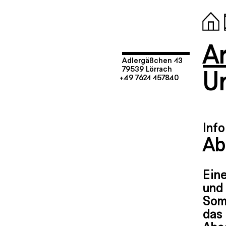
Ar
Adlergäßchen 13
U
79539 Lörrach
+49 7621 157840
Info
Ab
Eine
und 
Som
das 
Abs