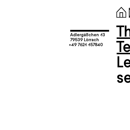
T
Adlergäßchen 13
T
79539 Lörrach
+49 7621 157840
L
s