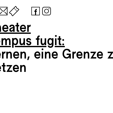
heater
empus fugit:
ernen, eine Grenze 
etzen