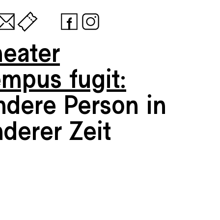
heater
empus fugit:
ndere Person in
derer Zeit