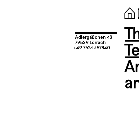
T
Adlergäßchen 13
T
79539 Lörrach
+49 7621 157840
A
an