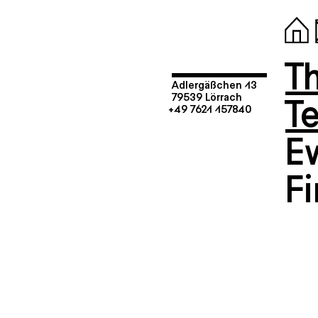
T
Adlergäßchen 13
T
79539 Lörrach
+49 7621 157840
E
F