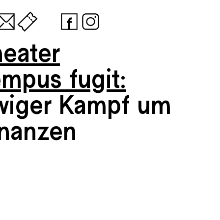
heater
empus fugit:
wiger Kampf um
inanzen