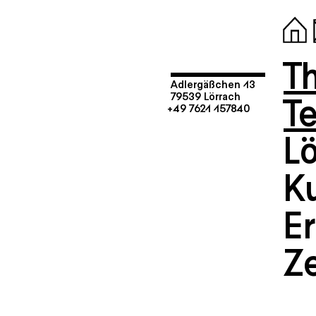
T
Adlergäßchen 13
T
79539 Lörrach
+49 7621 157840
Lö
Ku
E
Z