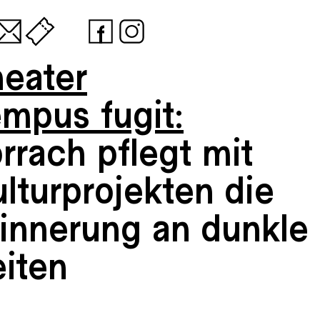
heater
empus fugit:
rrach pflegt mit
lturprojekten die
rinnerung an dunkle
eiten