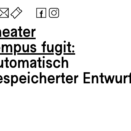
heater
empus fugit:
utomatisch
espeicherter Entwur