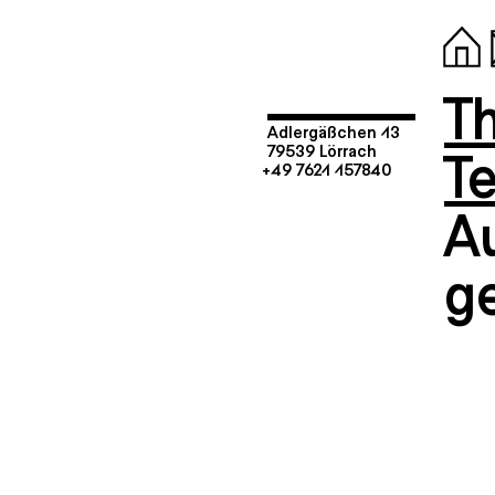
T
Adlergäßchen 13
T
79539 Lörrach
+49 7621 157840
A
g