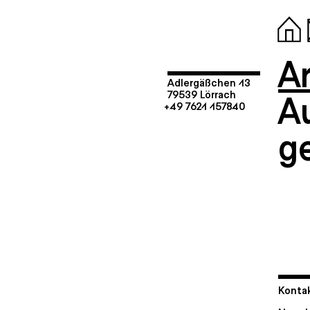
Ar
Adlergäßchen 13
A
79539 Lörrach
+49 7621 157840
g
Kontak