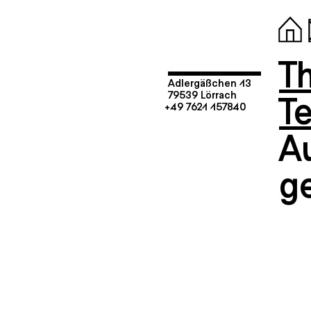
T
Adlergäßchen 13
T
79539 Lörrach
+49 7621 157840
A
g