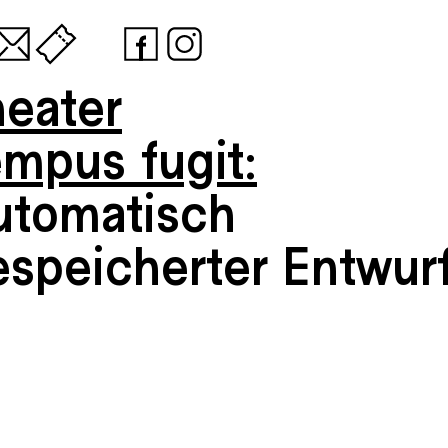
heater
empus fugit:
utomatisch
espeicherter Entwur