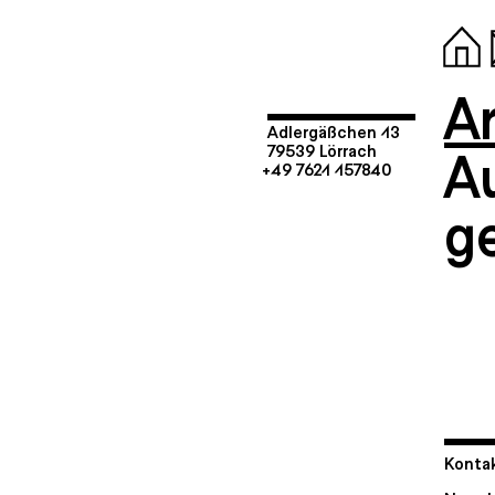
Ar
Adlergäßchen 13
A
79539 Lörrach
+49 7621 157840
g
Kontak