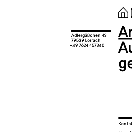
Ar
Adlergäßchen 13
A
79539 Lörrach
+49 7621 157840
g
Kontak