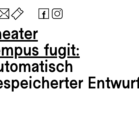
heater
empus fugit:
utomatisch
espeicherter Entwur