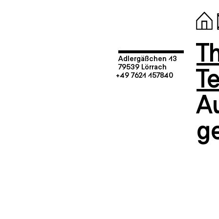
T
Adlergäßchen 13
T
79539 Lörrach
+49 7621 157840
A
g