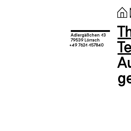
T
Adlergäßchen 13
T
79539 Lörrach
+49 7621 157840
A
g