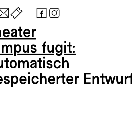
heater
empus fugit:
utomatisch
espeicherter Entwur