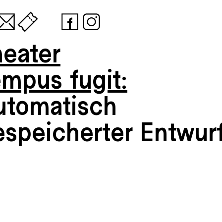
heater
empus fugit:
utomatisch
espeicherter Entwur