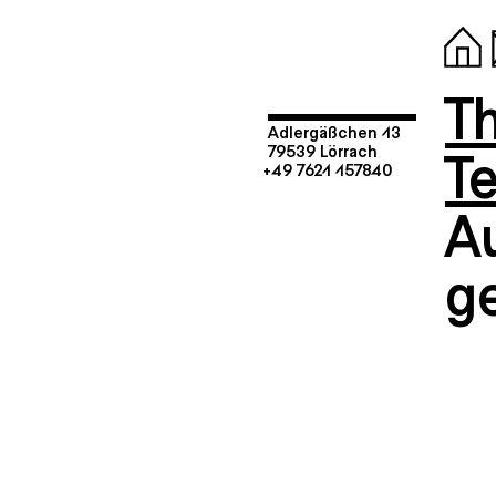
T
Adlergäßchen 13
T
79539 Lörrach
+49 7621 157840
A
g