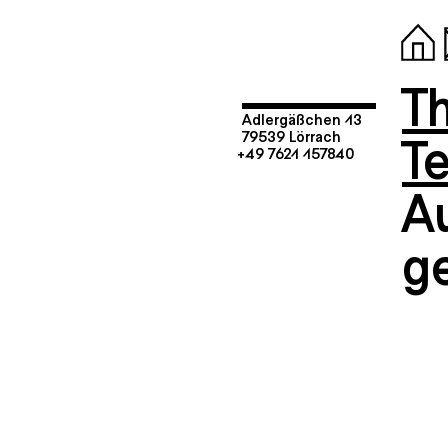
T
Adlergäßchen 13
T
79539 Lörrach
+49 7621 157840
A
g