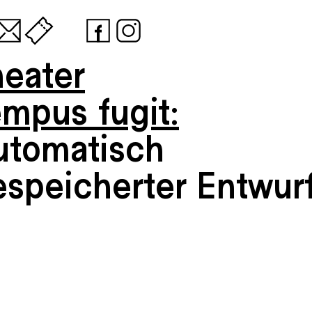
heater
empus fugit:
utomatisch
espeicherter Entwur