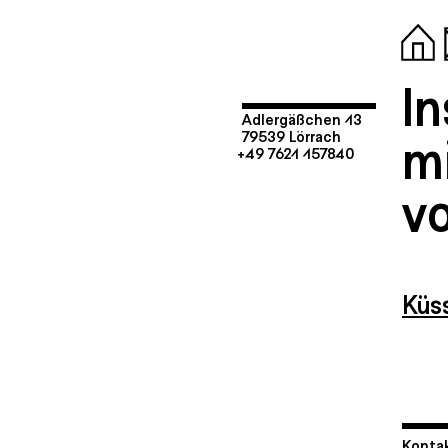
I
Adlergäßchen 13
mi
79539 Lörrach
+49 7621 157840
v
Küs
Kontak