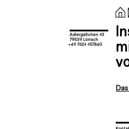
I
Adlergäßchen 13
mi
79539 Lörrach
+49 7621 157840
v
Das 
Kontak