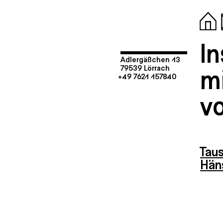
I
Adlergäßchen 13
mi
79539 Lörrach
+49 7621 157840
v
Tau
Häns