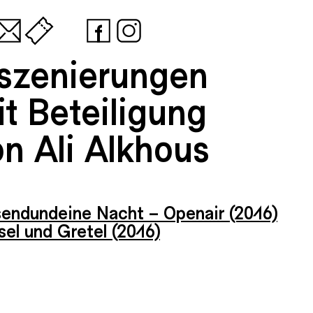
nszenierungen
t Beteiligung
on Ali Alkhous
sendundeine Nacht – Openair (2016)
el und Gretel (2016)