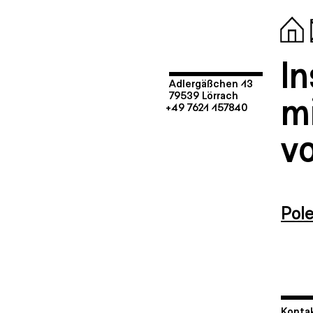
I
Adlergäßchen 13
mi
79539 Lörrach
+49 7621 157840
vo
Pol
Kontak