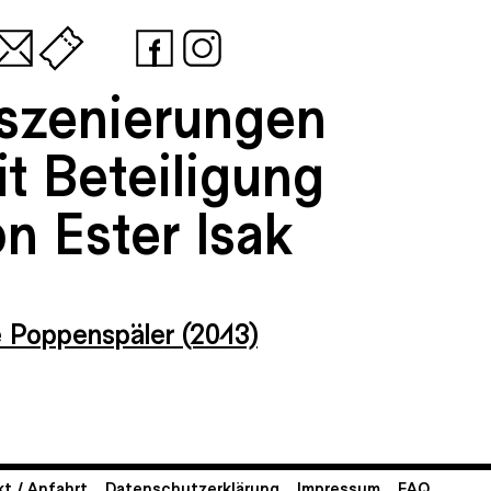
nszenierungen
t Beteiligung
n Ester Isak
e Poppenspäler (2013)
t / Anfahrt
Datenschutzerklärung
Impressum
FAQ