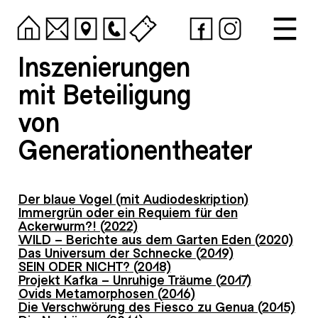
Inszenierungen
mit Beteiligung
von
Generationentheater
Der blaue Vogel (mit Audiodeskription)
Immergrün oder ein Requiem für den
Ackerwurm?! (2022)
WILD – Berichte aus dem Garten Eden (2020)
Das Universum der Schnecke (2019)
SEIN ODER NICHT? (2018)
Projekt Kafka – Unruhige Träume (2017)
Ovids Metamorphosen (2016)
Die Verschwörung des Fiesco zu Genua (2015)